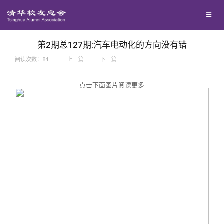
兴趣群体
捐赠方法
我要订阅
西南联大校友会
义工计划
新媒体平台
第2期总127期:汽车电动化的方向没有错
阅读次数：
84
上一篇
下一篇
百年清华
点击下面图片阅读更多
校友服务
清华人物
校友总会
清华故事
终身学习
关闭
青春风采
信息化服务
总会简介
校友文苑
三创大赛
会长致辞