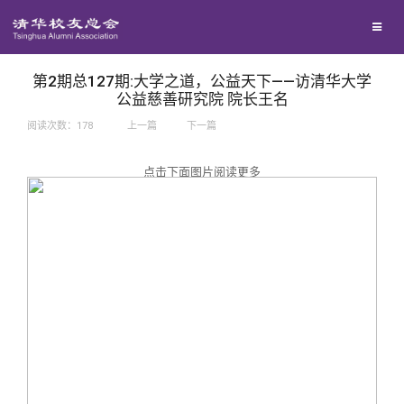
兴趣群体
捐赠方法
我要订阅
西南联大校友会
义工计划
新媒体平台
第2期总127期:大学之道，公益天下——访清华大学
公益慈善研究院 院长王名
阅读次数：
178
上一篇
下一篇
百年清华
点击下面图片阅读更多
校友服务
清华人物
校友总会
清华故事
终身学习
关闭
青春风采
信息化服务
总会简介
校友文苑
三创大赛
会长致辞