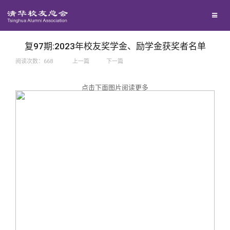
兴趣群体
捐赠方法
我要订阅
西南联大校友会
义工计划
新媒体平台
复97期:2023年校友奖学金、励学金获奖者名单
阅读次数：
668
上一篇
下一篇
百年清华
点击下面图片阅读更多
校友服务
清华人物
校友总会
清华故事
终身学习
关闭
青春风采
信息化服务
总会简介
校友文苑
三创大赛
会长致辞