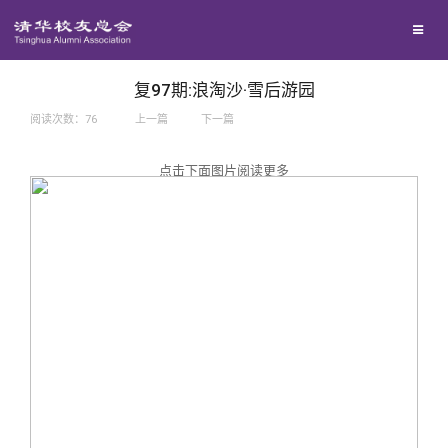
兴趣群体
捐赠方法
我要订阅
西南联大校友会
义工计划
新媒体平台
复97期:浪淘沙·雪后游园
阅读次数：
76
上一篇
下一篇
百年清华
点击下面图片阅读更多
校友服务
清华人物
校友总会
清华故事
终身学习
关闭
青春风采
信息化服务
总会简介
校友文苑
三创大赛
会长致辞