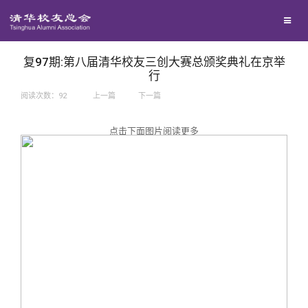
兴趣群体
捐赠方法
我要订阅
西南联大校友会
义工计划
新媒体平台
复97期:第八届清华校友三创大赛总颁奖典礼在京举
行
阅读次数：
92
上一篇
下一篇
百年清华
点击下面图片阅读更多
校友服务
清华人物
校友总会
清华故事
终身学习
关闭
青春风采
信息化服务
总会简介
校友文苑
三创大赛
会长致辞