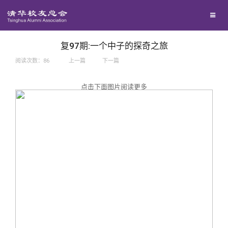
兴趣群体
捐赠方法
我要订阅
西南联大校友会
义工计划
新媒体平台
复97期:一个中子的探奇之旅
阅读次数：
86
上一篇
下一篇
百年清华
点击下面图片阅读更多
校友服务
清华人物
校友总会
清华故事
终身学习
关闭
青春风采
信息化服务
总会简介
校友文苑
三创大赛
会长致辞