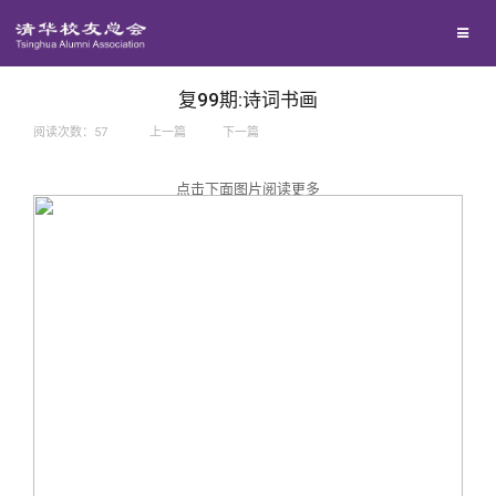
兴趣群体
捐赠方法
我要订阅
西南联大校友会
义工计划
新媒体平台
复99期:诗词书画
阅读次数：
57
上一篇
下一篇
百年清华
点击下面图片阅读更多
校友服务
清华人物
校友总会
清华故事
终身学习
关闭
青春风采
信息化服务
总会简介
校友文苑
三创大赛
会长致辞