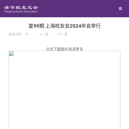
兴趣群体
捐赠方法
我要订阅
西南联大校友会
义工计划
新媒体平台
复99期:上海校友会2024年会举行
阅读次数：
79
上一篇
下一篇
百年清华
点击下面图片阅读更多
校友服务
清华人物
校友总会
清华故事
终身学习
关闭
青春风采
信息化服务
总会简介
校友文苑
三创大赛
会长致辞