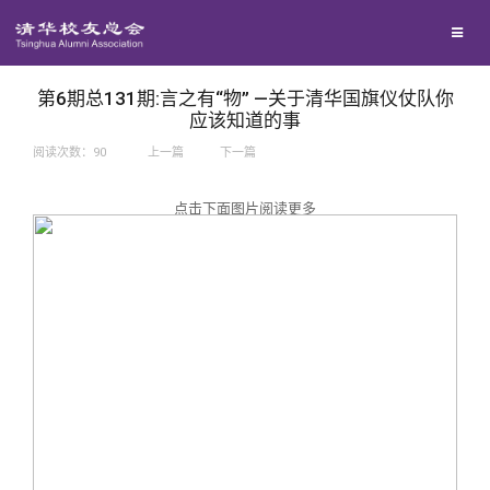
兴趣群体
捐赠方法
我要订阅
西南联大校友会
义工计划
新媒体平台
第6期总131期:言之有“物” —关于清华国旗仪仗队你
应该知道的事
阅读次数：
90
上一篇
下一篇
百年清华
点击下面图片阅读更多
校友服务
清华人物
校友总会
清华故事
终身学习
关闭
青春风采
信息化服务
总会简介
校友文苑
三创大赛
会长致辞