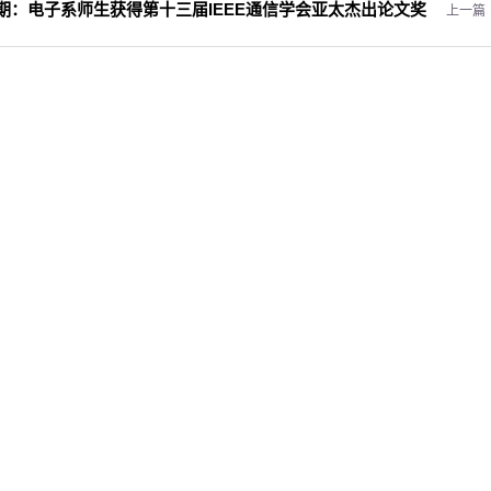
0期：
电子系师生获得第十三届IEEE通信学会亚太杰出论文奖
上一篇