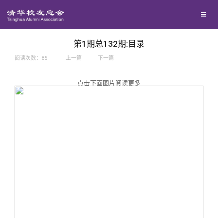
兴趣群体
捐赠方法
我要订阅
西南联大校友会
义工计划
新媒体平台
第1期总132期:目录
阅读次数：
85
上一篇
下一篇
百年清华
点击下面图片阅读更多
校友服务
清华人物
校友总会
清华故事
终身学习
关闭
青春风采
信息化服务
总会简介
校友文苑
三创大赛
会长致辞