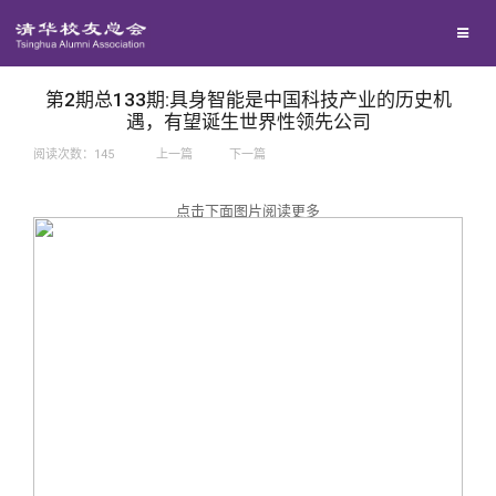
兴趣群体
捐赠方法
我要订阅
西南联大校友会
义工计划
新媒体平台
第2期总133期:具身智能是中国科技产业的历史机
遇，有望诞生世界性领先公司
阅读次数：
145
上一篇
下一篇
百年清华
点击下面图片阅读更多
校友服务
清华人物
校友总会
清华故事
终身学习
关闭
青春风采
信息化服务
总会简介
校友文苑
三创大赛
会长致辞