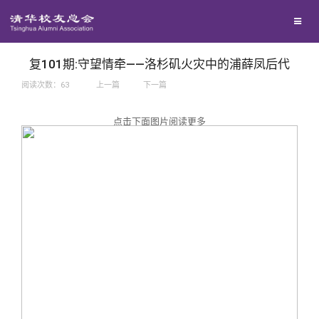
兴趣群体
捐赠方法
我要订阅
西南联大校友会
义工计划
新媒体平台
复101期:守望情牵——洛杉矶火灾中的浦薛凤后代
阅读次数：
63
上一篇
下一篇
百年清华
点击下面图片阅读更多
校友服务
清华人物
校友总会
清华故事
终身学习
关闭
青春风采
信息化服务
总会简介
校友文苑
三创大赛
会长致辞