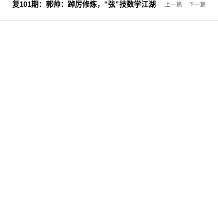
复101期：
郭帅：踔厉修炼，“弦”技数学江湖
上一篇
下一篇