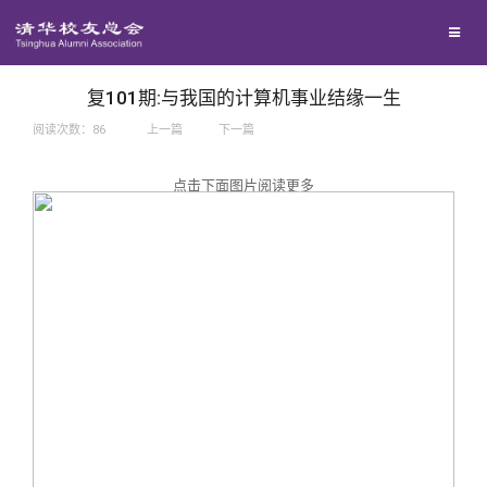
兴趣群体
捐赠方法
我要订阅
西南联大校友会
义工计划
新媒体平台
复101期:与我国的计算机事业结缘一生
阅读次数：
86
上一篇
下一篇
百年清华
点击下面图片阅读更多
校友服务
清华人物
校友总会
清华故事
终身学习
关闭
青春风采
信息化服务
总会简介
校友文苑
三创大赛
会长致辞