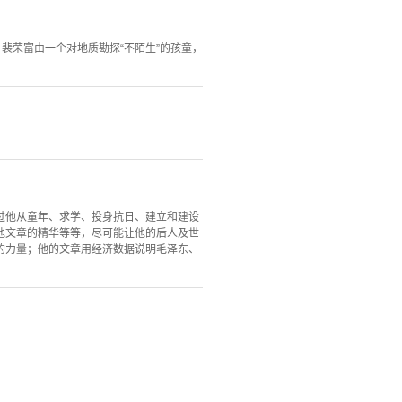
裴荣富由一个对地质勘探“不陌生”的孩童，
过他从童年、求学、投身抗日、建立和建设
他文章的精华等等，尽可能让他的后人及世
的力量；他的文章用经济数据说明毛泽东、