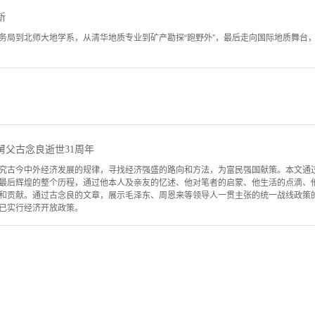
新
务局到北师大地学系，从清华地质专业到矿产勘探“跑野外”，最后走向国际地质舞台，
舅父古念良逝世31周年
究古今中外经济发展的规律，寻找经济强盛的路向和方法，为富民强国献策。本文通
最后辉煌的整个历程，通过他本人及亲友的忆述、他对笔者的启蒙、他生活的点滴、
和贡献。通过古念良的文章，展示毛泽东、周恩来等领导人一贯主张的统一战线政策
已实行经济开放政策。