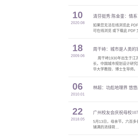
10
清芬挺秀:陈金銮：情系
2020.08
如果您无法在线浏览此 PDF 
可在线浏览 或下载此 PDF 
18
周干峙：城市是人类的
2009.06
周干峙1930年出生于江
长，中国城市规划设计研究
华大学教授、博士生导师。
06
林超：功彪地理界 悠
2010.01
22
广州校友会庆祝母校10
2018.05
5月13日，母亲节，六百
铺满的浓绿荷....