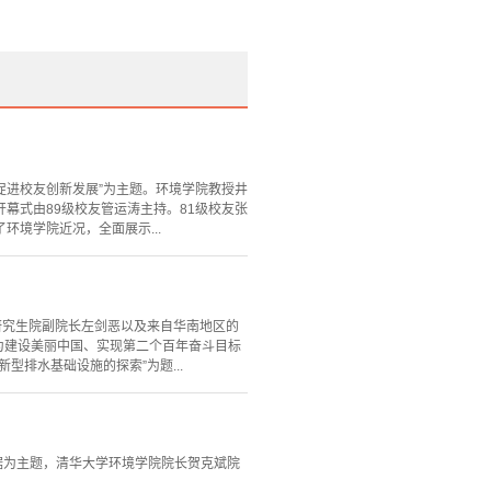
，促进校友创新发展”为主题。环境学院教授井
幕式由89级校友管运涛主持。81级校友张
境学院近况，全面展示...
际研究生院副院长左剑恶以及来自华南地区的
友为建设美丽中国、实现第二个百年奋斗目标
排水基础设施的探索”为题...
数据为主题，清华大学环境学院院长贺克斌院