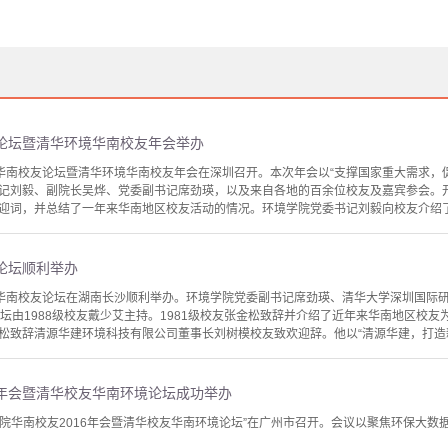
友论坛暨清华环境华南校友年会举办
华环境华南校友论坛暨清华环境华南校友年会在深圳召开。本次年会以“支撑国家重大需求
记刘毅、副院长吴烨、党委副书记席劲瑛，以及来自各地的百余位校友及嘉宾参会。开
迎词，并总结了一年来华南地区校友活动的情况。环境学院党委书记刘毅向校友介绍了环
友论坛顺利举办
华环境华南校友论坛在湖南长沙顺利举办。环境学院党委副书记席劲瑛、清华大学深圳国
论坛由1988级校友戴少艾主持。1981级校友张金松致辞并介绍了近年来华南地区校
松致辞清源华建环境科技有限公司董事长刘树模校友致欢迎辞。他以“清源华建，打造新型
6年会暨清华校友华南环境论坛成功举办
境学院华南校友2016年会暨清华校友华南环境论坛”在广州市召开。会议以聚焦环保大