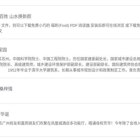
百姓 山水换新颜
文件，则可以下载免费小巧的 福昕(Foxit) PDF 阅读器,安装后即可在线浏览 或下载免费的 
文
家园
苏苏州。中国科学院院士、中国工程院院士。历任国家建委副处长，国家城市建设总
院院长、高级建筑师，城乡建设环境保护部副部长，建设部副部长、国际建筑师协会
 1952年毕业于清华大学建筑系，长期从事城市规划设计和政策制定工作。曾负责编
悠桑梓情
7华诞
多名广州校友和嘉宾朋友们欢聚在凤凰城酒店多功能厅，唱诵母校芳华！今年除了会场