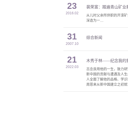
23
裴荣富：踏遍青山矿业
2016.02
从儿时父亲所供职的开滦矿
深造为一....
31
综合新闻
2007.10
21
木秀于林——纪念我的
2022.03
古念良用他的一生，致力研
新中国的贡献与遭遇及人生
人全面了解他的品格、学识
周恩来从新中国建立之初就