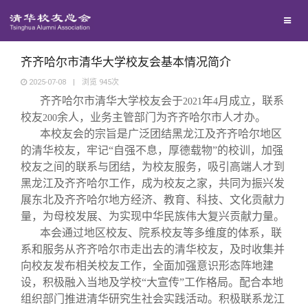
兴趣群体
西南联大校友会
齐齐哈尔市清华大学校友会基本情况简介
2025-07-08
|
浏览
945
次
齐齐哈尔市清华大学校友会于
年
月成立，联系
回馈母校
2021
4
校友
余人，业务主管部门为齐齐哈尔市人才办。
200
本校友会的宗旨是广泛团结黑龙江及齐齐哈尔地区
媒体平台
捐赠项目
的清华校友，牢记“自强不息，厚德载物”的校训，加强
校友之间的联系与团结，为校友服务，吸引高端人才到
黑龙江及齐齐哈尔工作，成为校友之家，共同为振兴发
百年清华
捐赠新闻
《清华校友通讯》
展东北及齐齐哈尔地方经济、教育、科技、文化贡献力
量，为母校发展、为实现中华民族伟大复兴贡献力量。
校友服务
捐赠纪事
《水木清华》
清华人物
本会通过地区校友、院系校友等多维度的体系，联
系和服务从齐齐哈尔市走出去的清华校友，及时收集并
向校友发布相关校友工作，全面加强意识形态阵地建
校友总会
捐赠方法
我要订阅
清华故事
终身学习
设，积极融入当地及学校“大宣传”工作格局。配合本地
组织部门推进清华研究生社会实践活动。积极联系龙江