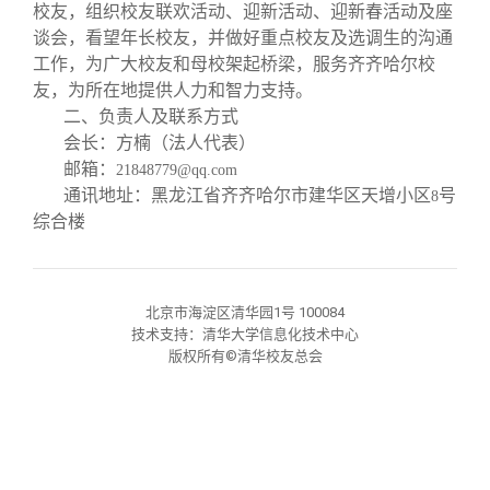
关闭
义工计划
新媒体平台
青春风采
信息化服务
总会简介
校友，组织校友联欢活动、迎新活动、迎新春活动及座
谈会，看望年长校友，并做好重点校友及选调生的沟通
工作，为广大校友和母校架起桥梁，服务齐齐哈尔校
校友文苑
三创大赛
会长致辞
友，为所在地提供人力和智力支持。
二、负责人及联系方式
校友讲坛
实用信息
总会章程
会长：方楠（法人代表）
邮箱：
21848779@qq.com
通讯地址：黑龙江省齐齐哈尔市建华区天增小区
号
8
校友视界
理事会名单
综合楼
制度法规
北京市海淀区清华园1号 100084
技术支持：清华大学信息化技术中心
联系我们
版权所有©清华校友总会