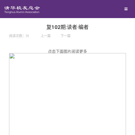
兴趣群体
捐赠方法
我要订阅
西南联大校友会
义工计划
新媒体平台
复102期:读者·编者
阅读次数：
31
上一篇
下一篇
百年清华
点击下面图片阅读更多
校友服务
清华人物
校友总会
清华故事
终身学习
关闭
青春风采
信息化服务
总会简介
校友文苑
三创大赛
会长致辞