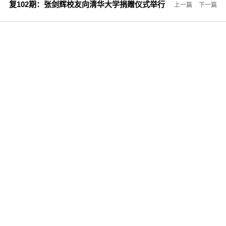
复102期：
张剑辉校友向清华大学捐赠仪式举行
上一篇
下一篇