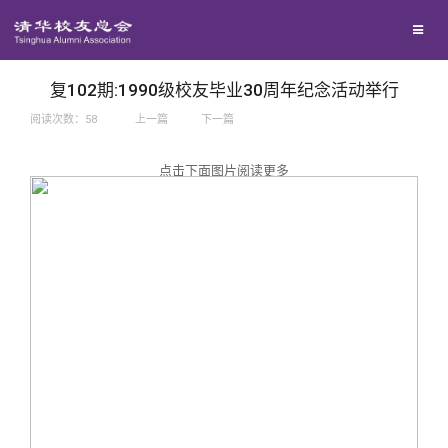
兴趣群体
捐赠方法
我要订阅
西南联大校友会
义工计划
新媒体平台
复102期:1990级校友毕业30周年纪念活动举行
阅读次数：
58
上一篇
下一篇
百年清华
点击下面图片阅读更多
校友服务
清华人物
校友总会
清华故事
终身学习
关闭
青春风采
信息化服务
总会简介
校友文苑
三创大赛
会长致辞