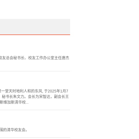
华校友总会秘书长、校友工作办公室主任唐杰
汇聚一堂天时地利人和的东风, 于2025年1月7
宇，秘书长朱文力。会长为宋智达，副会长王
维加斯清华校...
全国范围的清华校友会。