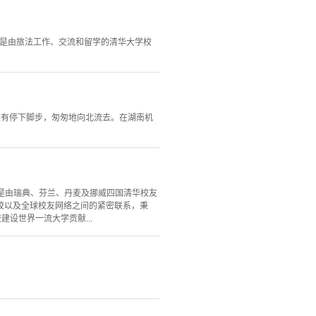
n France），是由旅法工作、交流和留学的清华大学校
没有停下脚步，匆匆地向北流去。在湖南机
12月8日，是由瑞典、芬兰、丹麦及挪威四国清华校友
校以及全球校友网络之间的紧密联系，秉
设世界一流大学贡献...