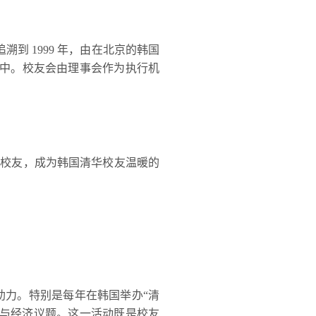
R）最早可追溯到 1999 年，由在北京的韩国
庭中。校友会由理事会作为执行机
络校友，成为韩国清华校友温暖的
力。特别是每年在韩国举办“清
治与经济议题。这一活动既是校友