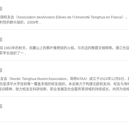
绍
Association desAnciens Elèves de l’Université Tsinghua e
的群众组织，2009年...
绍
绍 1983年的秋天，岳麓山上的枫叶像燃烧的火焰，与天边的晚霞交相辉映。湘江也
学长组织了一...
绍
Nordic Tsinghua Alumni Association，简称NTAA）成立于2024年
也是清华大学目前唯一覆盖多国的校友组织。本会致力于构建北欧校友间、校友与母
的校训精神，助力校友在科研创新、职业发展及社会服务等领域的持续成长，共同为母校建
绍