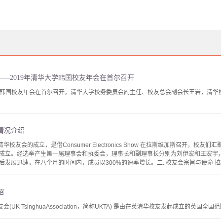
——2019年清华大学韩国校友年会在首尔召开
华大学韩国校友年会在首尔召开。清华大学校务委员会副主任、校友总会副会长王岩，清
情况介绍
华校友会的成立，是借Consumer Electronics Show 在拉斯维加斯召开，校友们
正式成立。经选举产生第一届理事会和执委会，理事长和副理事长分别为刘伊宏和王宏
发展迅速，在八个月的时间内，成员以300%的速率增长。二. 校友会宗旨与使命 拉斯
绍
会(UK TsinghuaAssociation，简称UKTA) 是由在英清华校友发起成立的英国