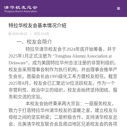
兴趣群体
西南联大校友会
特拉华校友会基本情况介绍
2025-08-22
|
浏览
616
次
一、校友会简介
回馈母校
特拉华清华校友会于2024年底开始筹备，并于
2025年1月正式注册为 “Tsinghua Alumni Association at
媒体平台
捐赠项目
Delaware”，成为美国特拉华州合法注册的非营利组织。
校友会采用理事会制作为执行机构，并由理事会推举产
生会长。首届会长由1995级化工系方健校友担任。截至
百年清华
捐赠新闻
《清华校友通讯》
2025年8月，校友会已汇聚近50位活跃校友。作为一个
非营利性、政治中立的组织，校友会始终坚持团结、服
校友服务
捐赠纪事
《水木清华》
清华人物
务和交流的宗旨。
本校友会始终秉承两大宗旨：一是服务校友，
致力于打造特拉华州清华校友的温暖之家，建立校友与
校友总会
捐赠方法
我要订阅
清华故事
终身学习
母校之间的坚实桥梁；二是积极合作，支持清华校友总
会、北美清华校友联合会及周边地区兄弟校友会的各项