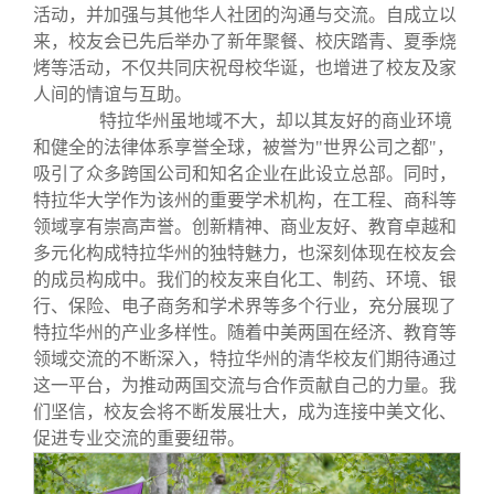
关闭
义工计划
新媒体平台
青春风采
信息化服务
总会简介
活动，并加强与其他华人社团的沟通与交流。自成立以
来，校友会已先后举办了新年聚餐、校庆踏青、夏季烧
烤等活动，不仅共同庆祝母校华诞，也增进了校友及家
校友文苑
三创大赛
会长致辞
人间的情谊与互助。
特拉华州虽地域不大，却以其友好的商业环境
校友讲坛
实用信息
总会章程
和健全的法律体系享誉全球，被誉为"世界公司之都"，
吸引了众多跨国公司和知名企业在此设立总部。同时，
特拉华大学作为该州的重要学术机构，在工程、商科等
校友视界
理事会名单
领域享有崇高声誉。创新精神、商业友好、教育卓越和
多元化构成特拉华州的独特魅力，也深刻体现在校友会
制度法规
的成员构成中。我们的校友来自化工、制药、环境、银
行、保险、电子商务和学术界等多个行业，充分展现了
特拉华州的产业多样性。随着中美两国在经济、教育等
联系我们
领域交流的不断深入，特拉华州的清华校友们期待通过
这一平台，为推动两国交流与合作贡献自己的力量。我
们坚信，校友会将不断发展壮大，成为连接中美文化、
促进专业交流的重要纽带。