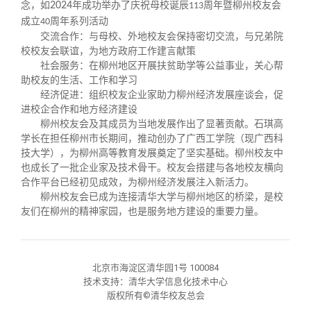
关闭
义工计划
新媒体平台
青春风采
信息化服务
总会简介
念，如
2024
年成功举办了庆祝母校诞辰
周年暨柳州校友会
113
成立
周年系列活动
40
交流合作：与母校、外地校友会保持密切交流，与兄弟院
校友文苑
三创大赛
会长致辞
校校友会联谊，为地方政府工作建言献策
社会服务：在柳州地区开展扶贫助学等公益事业，关心帮
助校友的生活、工作和学习
校友讲坛
实用信息
总会章程
经济促进：组织校友企业家助力柳州经济发展座谈会，促
进校企合作和地方经济建设
柳州校友会及其成员为当地发展作出了显著贡献。石琪高
校友视界
理事会名单
学长在担任柳州市长期间，推动创办了广西工学院（现广西科
技大学），为柳州高等教育发展奠定了坚实基础。柳州校友中
也成长了一批企业家及技术骨干。校友会搭建与各地校友横向
制度法规
合作平台已经初见成效，为柳州经济发展注入新活力。
柳州校友会已成为连接清华大学与柳州地区的桥梁，是校
友们在柳州的精神家园，也是服务地方建设的重要力量。
联系我们
北京市海淀区清华园1号 100084
技术支持：清华大学信息化技术中心
版权所有©清华校友总会