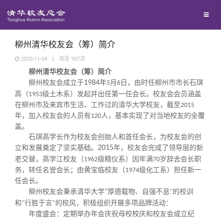
兴趣群体
西南联大校友会
柳州清华校友会（筹）简介
2025-11-04
|
浏览
957
次
柳州清华校友会（筹）简介
回馈母校
柳州校友会成立于
1984
年
月
日，由时任柳州市市长石琪
5
6
高（
级土木系）发起并出任第一任会长。校友会会员涵盖
1953
媒体平台
捐赠项目
在柳州市及来宾市生活、工作过的清华大学校友，截至
2015
年，加入校友会的人员有
人，基本实现了对当地校友的全覆
120
盖。
百年清华
捐赠新闻
《清华校友通讯》
石琪高学长作为校友会创始人和首任会长，为校友会的创
立和发展奠定了坚实基础。
2015
年，校友会完成了领导层的新
老交替，高学江校友（
级精仪系）因年满
岁辞去会长职
1962
70
校友服务
捐赠纪事
《水木清华》
清华人物
务，转任名誉会长；由黄宝临校友（
级化工系）担任新一
1974
任会长。
柳州校友会秉承清华大学
"
厚德载物、自强不息
的校训
"
校友总会
捐赠方法
我要订阅
清华故事
终身学习
和
行胜于言
的校风，积极组织开展多项品牌活动：
"
"
年度盛会：定期举办年会庆祝母校校庆和校友会成立纪