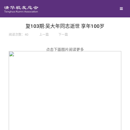
兴趣群体
捐赠方法
我要订阅
西南联大校友会
义工计划
新媒体平台
复103期:吴大年同志逝世 享年100岁
阅读次数：
40
上一篇
下一篇
百年清华
点击下面图片阅读更多
校友服务
清华人物
校友总会
清华故事
终身学习
关闭
青春风采
信息化服务
总会简介
校友文苑
三创大赛
会长致辞