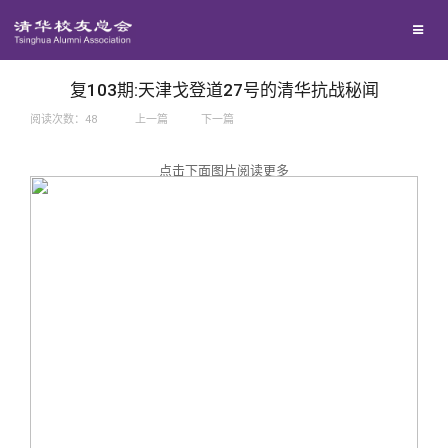
兴趣群体
捐赠方法
我要订阅
西南联大校友会
义工计划
新媒体平台
复103期:天津戈登道27号的清华抗战秘闻
阅读次数：
48
上一篇
下一篇
百年清华
点击下面图片阅读更多
校友服务
清华人物
校友总会
清华故事
终身学习
关闭
青春风采
信息化服务
总会简介
校友文苑
三创大赛
会长致辞