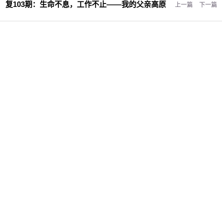
复103期：
生命不息，工作不止——我的父亲高原
上一篇
下一篇