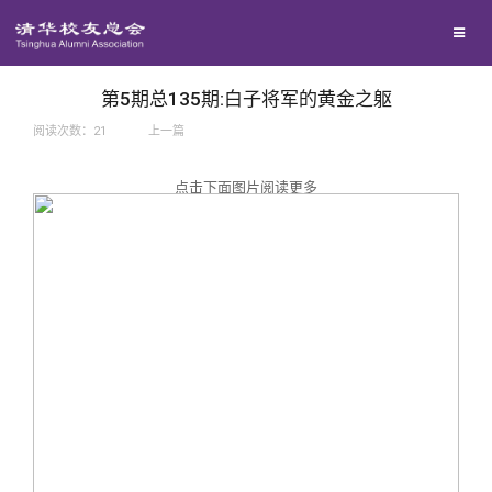
兴趣群体
捐赠方法
我要订阅
西南联大校友会
义工计划
新媒体平台
第5期总135期:白子将军的黄金之躯
阅读次数：
21
上一篇
百年清华
点击下面图片阅读更多
校友服务
清华人物
校友总会
清华故事
终身学习
关闭
青春风采
信息化服务
总会简介
校友文苑
三创大赛
会长致辞