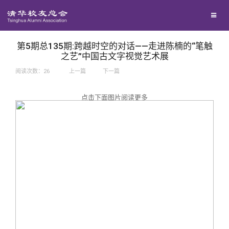
兴趣群体
捐赠方法
我要订阅
西南联大校友会
义工计划
新媒体平台
第5期总135期:跨越时空的对话——走进陈楠的“笔触
之艺”中国古文字视觉艺术展
阅读次数：
26
上一篇
下一篇
百年清华
点击下面图片阅读更多
校友服务
清华人物
校友总会
清华故事
终身学习
关闭
青春风采
信息化服务
总会简介
校友文苑
三创大赛
会长致辞