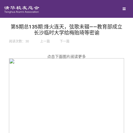
兴趣群体
捐赠方法
我要订阅
西南联大校友会
义工计划
新媒体平台
第5期总135期:烽火连天，弦歌未辍——教育部成立
长沙临时大学给梅贻琦等密谕
阅读次数：
30
上一篇
下一篇
百年清华
点击下面图片阅读更多
校友服务
清华人物
校友总会
清华故事
终身学习
关闭
青春风采
信息化服务
总会简介
校友文苑
三创大赛
会长致辞