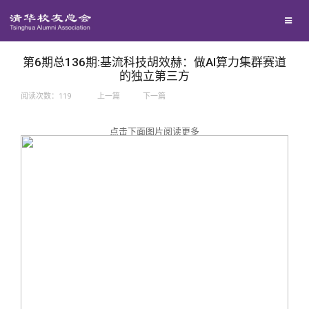
兴趣群体
捐赠方法
我要订阅
西南联大校友会
义工计划
新媒体平台
第6期总136期:基流科技胡效赫：做AI算力集群赛道
的独立第三方
阅读次数：
119
上一篇
下一篇
百年清华
点击下面图片阅读更多
校友服务
清华人物
校友总会
清华故事
终身学习
关闭
青春风采
信息化服务
总会简介
校友文苑
三创大赛
会长致辞