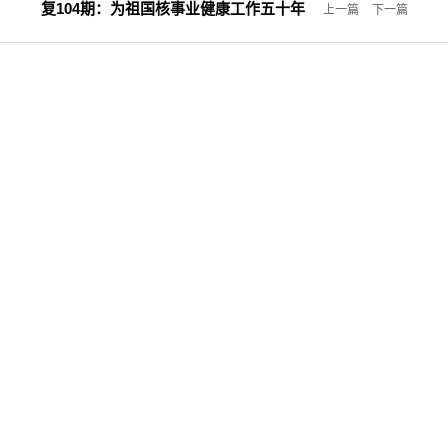
复104期：
为祖国核事业健康工作五十年
上一篇
下一篇