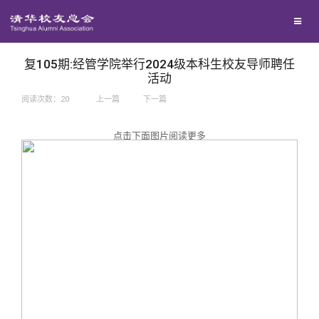
兴趣群体
捐赠方法
我要订阅
西南联大校友会
义工计划
新媒体平台
复105期:经管学院举行2024级本科生校友导师聘任
活动
阅读次数：
20
上一篇
下一篇
百年清华
点击下面图片阅读更多
校友服务
清华人物
校友总会
清华故事
终身学习
关闭
青春风采
信息化服务
总会简介
校友文苑
三创大赛
会长致辞