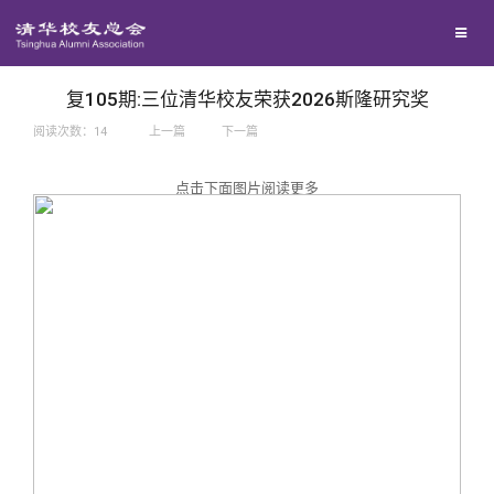
兴趣群体
捐赠方法
我要订阅
西南联大校友会
义工计划
新媒体平台
复105期:三位清华校友荣获2026斯隆研究奖
阅读次数：
14
上一篇
下一篇
百年清华
点击下面图片阅读更多
校友服务
清华人物
校友总会
清华故事
终身学习
关闭
青春风采
信息化服务
总会简介
校友文苑
三创大赛
会长致辞