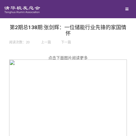
兴趣群体
捐赠方法
我要订阅
西南联大校友会
义工计划
新媒体平台
第2期总138期:张剑辉：一位储能行业先锋的家国情
怀
阅读次数：
20
上一篇
下一篇
百年清华
点击下面图片阅读更多
校友服务
清华人物
校友总会
清华故事
终身学习
关闭
青春风采
信息化服务
总会简介
校友文苑
三创大赛
会长致辞