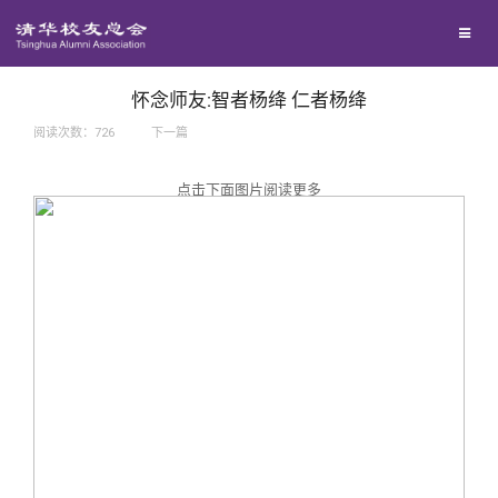
兴趣群体
捐赠方法
我要订阅
西南联大校友会
义工计划
新媒体平台
怀念师友:智者杨绛 仁者杨绛
阅读次数：
726
下一篇
百年清华
点击下面图片阅读更多
校友服务
清华人物
校友总会
清华故事
终身学习
关闭
青春风采
信息化服务
总会简介
校友文苑
三创大赛
会长致辞