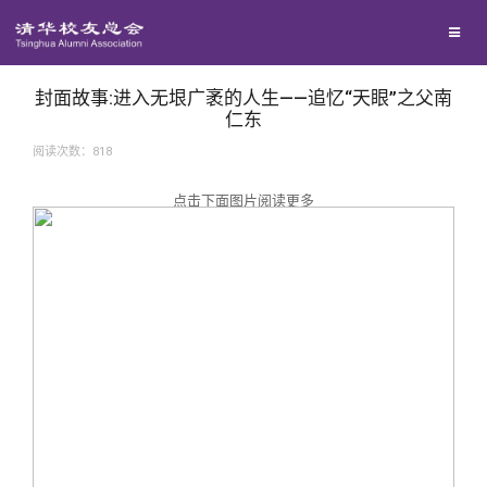
兴趣群体
捐赠方法
我要订阅
西南联大校友会
义工计划
新媒体平台
封面故事:进入无垠广袤的人生——追忆“天眼”之父南
仁东
阅读次数：
818
百年清华
点击下面图片阅读更多
校友服务
清华人物
校友总会
清华故事
终身学习
关闭
青春风采
信息化服务
总会简介
校友文苑
三创大赛
会长致辞