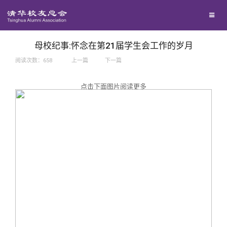
兴趣群体
捐赠方法
我要订阅
西南联大校友会
义工计划
新媒体平台
母校纪事:怀念在第21届学生会工作的岁月
阅读次数：
658
上一篇
下一篇
百年清华
点击下面图片阅读更多
校友服务
清华人物
校友总会
清华故事
终身学习
关闭
青春风采
信息化服务
总会简介
校友文苑
三创大赛
会长致辞