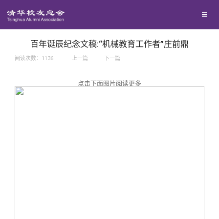
兴趣群体
捐赠方法
我要订阅
西南联大校友会
义工计划
新媒体平台
百年诞辰纪念文稿:“机械教育工作者”庄前鼎
阅读次数：
1136
上一篇
下一篇
百年清华
点击下面图片阅读更多
校友服务
清华人物
校友总会
清华故事
终身学习
关闭
青春风采
信息化服务
总会简介
校友文苑
三创大赛
会长致辞