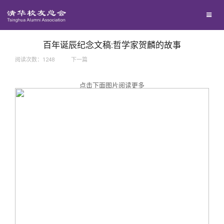
兴趣群体
捐赠方法
我要订阅
西南联大校友会
义工计划
新媒体平台
百年诞辰纪念文稿:哲学家贺麟的故事
阅读次数：
1248
下一篇
百年清华
点击下面图片阅读更多
校友服务
清华人物
校友总会
清华故事
终身学习
关闭
青春风采
信息化服务
总会简介
校友文苑
三创大赛
会长致辞