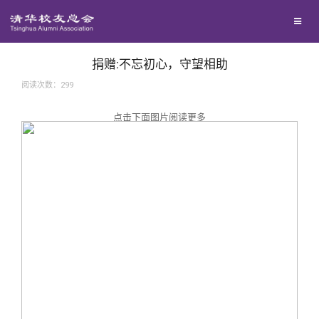
兴趣群体
捐赠方法
我要订阅
西南联大校友会
义工计划
新媒体平台
捐赠:不忘初心，守望相助
阅读次数：
299
百年清华
点击下面图片阅读更多
校友服务
清华人物
校友总会
清华故事
终身学习
关闭
青春风采
信息化服务
总会简介
校友文苑
三创大赛
会长致辞