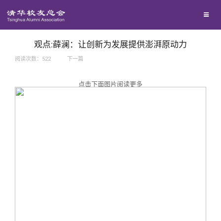
兴趣群体
捐赠方法
我要订阅
西南联大校友会
义工计划
新媒体平台
观点:薛澜：让创新为发展提供澎湃原动力
阅读次数：
522
下一篇
百年清华
点击下面图片阅读更多
校友服务
清华人物
校友总会
清华故事
终身学习
关闭
青春风采
信息化服务
总会简介
校友文苑
三创大赛
会长致辞