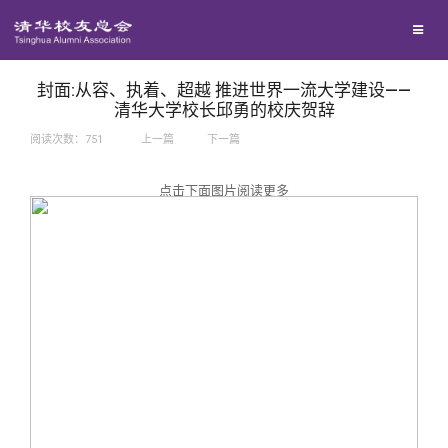
兴趣群体
捐赠方法
我要订阅
西南联大校友会
义工计划
新媒体平台
封面:从容、执着、超越 推进世界一流大学建设——
清华大学校长邱勇的校庆贺辞
阅读次数：
751
上一篇
下一篇
百年清华
点击下面图片阅读更多
校友服务
清华人物
校友总会
清华故事
终身学习
关闭
青春风采
信息化服务
总会简介
校友文苑
三创大赛
会长致辞