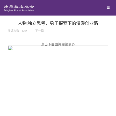
兴趣群体
捐赠方法
我要订阅
西南联大校友会
义工计划
新媒体平台
人物:独立思考，勇于探索下的漫漫创业路
阅读次数：
542
下一篇
百年清华
点击下面图片阅读更多
校友服务
清华人物
校友总会
清华故事
终身学习
关闭
青春风采
信息化服务
总会简介
校友文苑
三创大赛
会长致辞