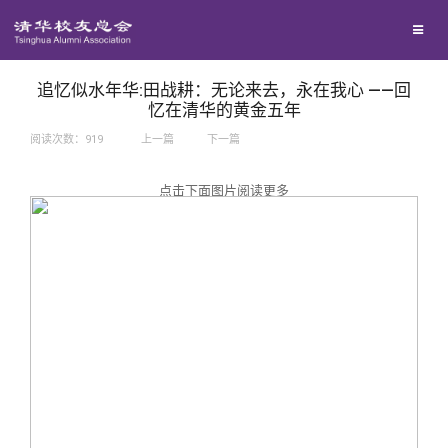
兴趣群体
捐赠方法
我要订阅
西南联大校友会
义工计划
新媒体平台
追忆似水年华:田战耕：无论来去，永在我心 ——回
忆在清华的黄金五年
阅读次数：
919
上一篇
下一篇
百年清华
点击下面图片阅读更多
校友服务
清华人物
校友总会
清华故事
终身学习
关闭
青春风采
信息化服务
总会简介
校友文苑
三创大赛
会长致辞