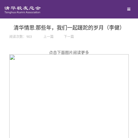
兴趣群体
捐赠方法
我要订阅
西南联大校友会
义工计划
新媒体平台
清华情思:那些年，我们一起蹉跎的岁月（李健）
阅读次数：
903
上一篇
下一篇
百年清华
点击下面图片阅读更多
校友服务
清华人物
校友总会
清华故事
终身学习
关闭
青春风采
信息化服务
总会简介
校友文苑
三创大赛
会长致辞