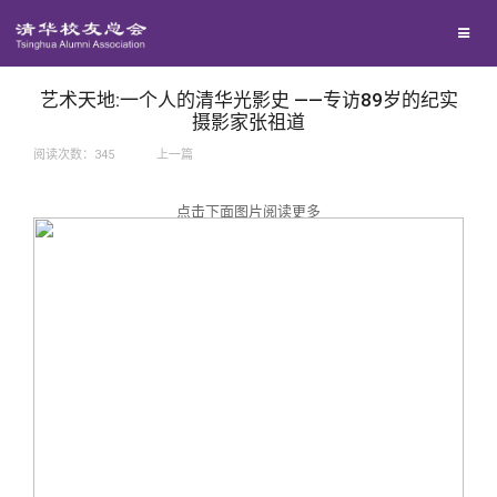
兴趣群体
捐赠方法
我要订阅
西南联大校友会
义工计划
新媒体平台
艺术天地:一个人的清华光影史 ——专访89岁的纪实
摄影家张祖道
阅读次数：
345
上一篇
百年清华
点击下面图片阅读更多
校友服务
清华人物
校友总会
清华故事
终身学习
关闭
青春风采
信息化服务
总会简介
校友文苑
三创大赛
会长致辞