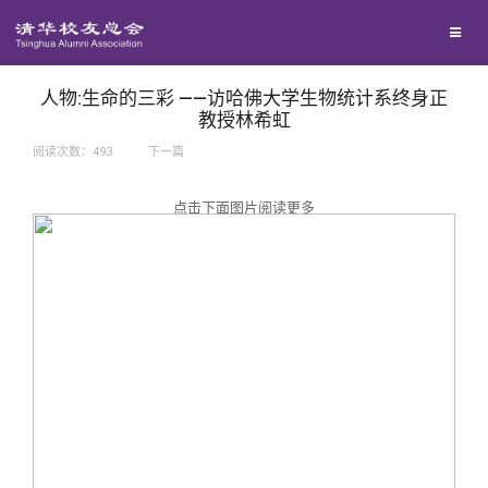
兴趣群体
捐赠方法
我要订阅
西南联大校友会
义工计划
新媒体平台
人物:生命的三彩 ——访哈佛大学生物统计系终身正
教授林希虹
阅读次数：
493
下一篇
百年清华
点击下面图片阅读更多
校友服务
清华人物
校友总会
清华故事
终身学习
关闭
青春风采
信息化服务
总会简介
校友文苑
三创大赛
会长致辞