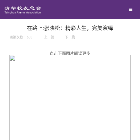
兴趣群体
捐赠方法
我要订阅
西南联大校友会
义工计划
新媒体平台
在路上:张晓松：精彩人生，完美演绎
阅读次数：
638
上一篇
下一篇
百年清华
点击下面图片阅读更多
校友服务
清华人物
校友总会
清华故事
终身学习
关闭
青春风采
信息化服务
总会简介
校友文苑
三创大赛
会长致辞