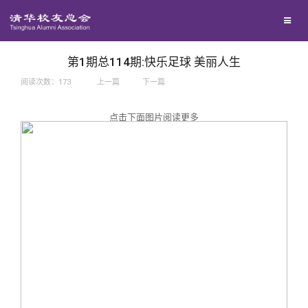
兴趣群体
捐赠方法
我要订阅
西南联大校友会
义工计划
新媒体平台
第1期总114期:快乐足球 美丽人生
阅读次数：
173
上一篇
下一篇
百年清华
点击下面图片阅读更多
校友服务
清华人物
校友总会
清华故事
终身学习
关闭
青春风采
信息化服务
总会简介
校友文苑
三创大赛
会长致辞