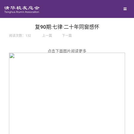
兴趣群体
捐赠方法
我要订阅
西南联大校友会
义工计划
新媒体平台
复90期:七律·二十年同窗感怀
阅读次数：
132
上一篇
下一篇
百年清华
点击下面图片阅读更多
校友服务
清华人物
校友总会
清华故事
终身学习
关闭
青春风采
信息化服务
总会简介
校友文苑
三创大赛
会长致辞